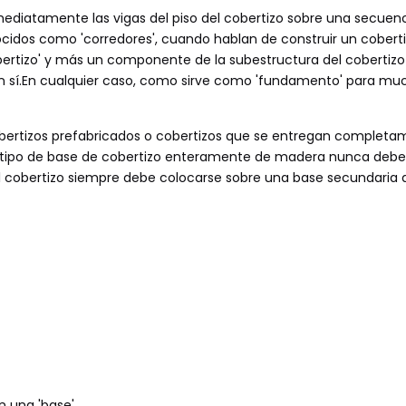
mediatamente las vigas del piso del cobertizo sobre una secuen
cidos como 'corredores', cuando hablan de construir un cobert
bertizo' y más un componente de la subestructura del cobertizo
 en sí.En cualquier caso, como sirve como 'fundamento' para mu
cobertizos prefabricados o cobertizos que se entregan complet
o tipo de base de cobertizo enteramente de madera nunca debe
el cobertizo siempre debe colocarse sobre una base secundaria
n una 'base'.