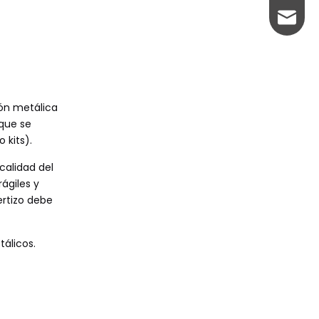
+86-13
sharon
+86-18
johnso
Echo@e
ión metálica
que se
 kits).
calidad del
ágiles y
ertizo debe
tálicos.