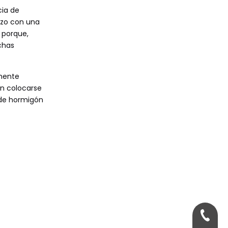
cia de
izo con una
 porque,
chas
amente
n colocarse
 de hormigón
+86-15