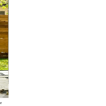
Para sostenerlos a todos,
¡necesitan algún tipo de
base de cobertizo!
er