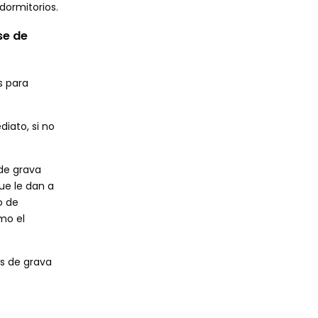
 dormitorios.
se de
s para
iato, si no
 de grava
ue le dan a
o de
mo el
as de grava