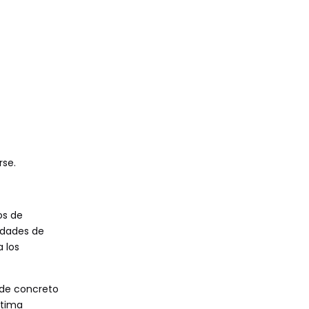
rse.
os de
idades de
 los
 de concreto
ltima