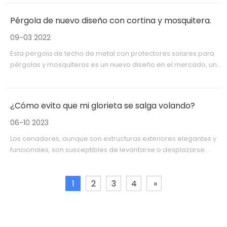
cualquier espacio cubierto al aire libre.Algunos de los usos
multifuncionales de los kits de estructuras para exteriores
Pérgola de nuevo diseño con cortina y mosquitera.
incluyen:
09-03 2022
Esta pérgola de techo de metal con protectores solares para
pérgolas y mosquiteros es un nuevo diseño en el mercado, una
solución de patio exterior versátil y funcional que brinda
sombra y protección contra los insectos.
¿Cómo evito que mi glorieta se salga volando?
06-10 2023
Los cenadores, aunque son estructuras exteriores elegantes y
funcionales, son susceptibles de levantarse o desplazarse
durante fuertes vientos o tormentas.Garantizar la estabilidad
de su cenador es esencial para evitar daños y mantener su
1
2
3
4
»
longevidad.Al utilizar nuestro resistente material compuesto de
PS (poliestireno) con estructura de techo rígido, no tiene que
preocuparse de que su glorieta salga volando.