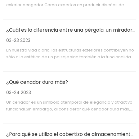
exterior acogedor.Como expertos en producir diseños de
jardines de bricolaje, ponemos a su disposición los siguientes
accesorios para que cada minuto que pase en su patio o jardín
sea ideal.Con los kits de pérgolas de bricolaje correctos,
¿Cuál es la diferencia entre una pérgola, un mirador y un pabellón?
puede adaptarlos a sus propias necesidades.
03-23 2023
En nuestra vida diaria, las estructuras exteriores contribuyen no
sólo a la estética de un paisaje sino también a la funcionalidad
de nuestros espacios exteriores.Pérgolas, miradores y
pabellones son opciones arquitectónicas populares que
realzan el encanto de nuestros jardines, patios y retiros en el
¿Qué cenador dura más?
patio trasero.Cada estructura tiene características únicas y
sirve para distintos propósitos.Exploremos las diferencias clave
03-24 2023
entre pérgolas, cenadores y pabellones.
Un cenador es un símbolo atemporal de elegancia y atractivo
funcional.Sin embargo, al considerar qué cenador dura más,
entran en juego una multitud de factores, cada uno de los
cuales influye en la vida útil y la durabilidad general de la
estructura.Desde la elección de materiales y técnicas de
¿Para qué se utiliza el cobertizo de almacenamiento?
construcción hasta el impacto de la elección de color,