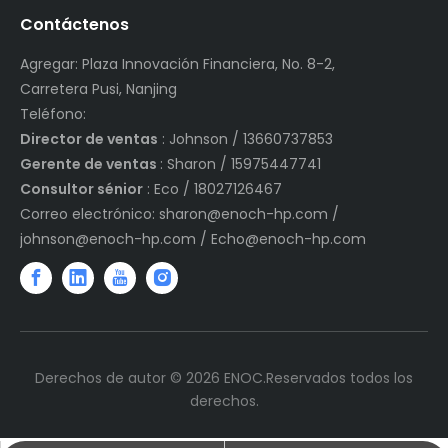
Contáctenos
Agregar: Plaza Innovación Financiera, No. 8-2,
Carretera Pusi, Nanjing
Teléfono:
Director de ventas
: Johnson / 13660737853
Gerente de ventas
: Sharon / 15975447741
Consultor sénior
: Eco / 18027126467
Correo electrónico:
sharon@enoch-hp.com
/
johnson@enoch-hp.com
/
Echo@enoch-hp.com
Derechos de autor ©
2026
ENOC.Reservados todos los
derechos.