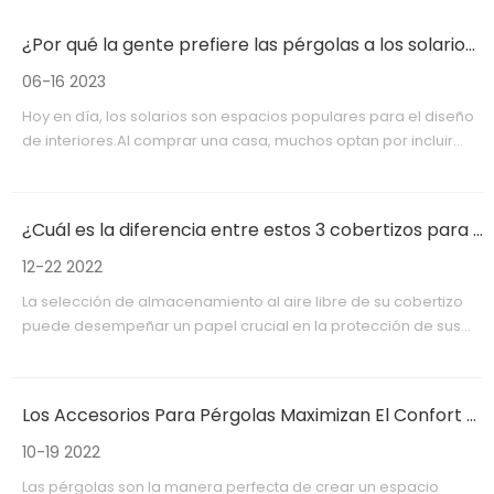
¿Por qué la gente prefiere las pérgolas a los solarios?
06-16 2023
Hoy en día, los solarios son espacios populares para el diseño
de interiores.Al comprar una casa, muchos optan por incluir
una terraza acristalada, que puede ampliar la zona de estar
cubierta al aire libre de la casa y mejorar su
funcionalidad.Además, la terraza acristalada exterior de la
¿Cuál es la diferencia entre estos 3 cobertizos para materiales?
casa proporciona acceso directo a la cubierta exterior, una
zona de estar cómoda y liberadora, y nuevas experiencias y
12-22 2022
alegrías para los ocupantes.Pero también hay inconvenientes
La selección de almacenamiento al aire libre de su cobertizo
inevitables en la terraza acristalada, como materiales de baja
puede desempeñar un papel crucial en la protección de sus
calidad, un diseño feo y un rendimiento invernal
pertenencias durante los duros meses de invierno.Saber cómo
deficiente.Calor y frío del verano, ventilación inadecuada y
funcionan los distintos tipos de cobertizos en climas fríos se
otros factores.
vuelve crucial a medida que cambian las estaciones y baja la
Los Accesorios Para Pérgolas Maximizan El Confort Y La Seguridad.
temperatura.
10-19 2022
Las pérgolas son la manera perfecta de crear un espacio