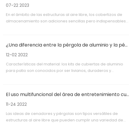
desentrañar los secretos de una glorieta duradera requiere
07-22 2023
una exploración matizada.
En el ámbito de las estructuras al aire libre, los cobertizos de
almacenamiento son adiciones sencillas pero indispensables
a los espacios residenciales, comerciales y agrícolas.Estas
modestas estructuras, caracterizadas por la simplicidad y la
funcionalidad, sirven para una infinidad de propósitos que van
¿Una diferencia entre la pérgola de aluminio y la pérgola de metal?
mucho más allá del mero almacenamiento.
12-02 2022
Características del material: los kits de cubiertas de aluminio
para patio son conocidos por ser livianos, duraderos y
resistentes a la corrosión.Estas características lo convierten en
una opción atractiva para estructuras exteriores para patio.Sin
embargo, estas propiedades también contribuyen a su mayor
El uso multifuncional del área de entretenimiento cubierta al aire libre
coste en comparación con otros kits de pérgola metálica.
11-24 2022
Las ideas de cenadores y pérgolas son tipos versátiles de
estructuras al aire libre que pueden cumplir una variedad de
funciones, lo que las convierte en una valiosa adición a