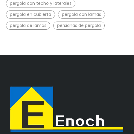
pérgola con techo y laterales
pérgola en cubierta
pérgola con lamas
pérgola de lamas
persianas de pérgola