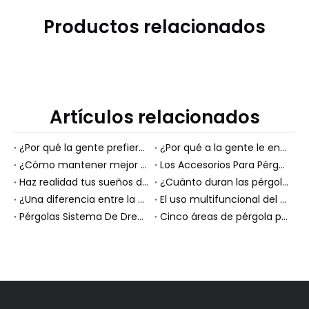
Productos relacionados
Artículos relacionados
¿Por qué la gente prefiere las pérgolas a los solarios?
¿Por qué a la gente le encantan las pérgolas en el jardín?
¿Cómo mantener mejor una pérgola de aluminio?
Los Accesorios Para Pérgolas Maximizan El Confort Y La Seguridad.
Haz realidad tus sueños de estar al aire libre
¿Cuánto duran las pérgolas metálicas?
¿Una diferencia entre la pérgola de aluminio y la pérgola de metal?
El uso multifuncional del área de entretenimiento cubierta al aire libre
Pérgolas Sistema De Drenaje De Agua Incorporado
Cinco áreas de pérgola para conocer mejor