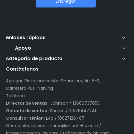
Entregar
enlaces rápidos
Apoyo
categoria de producto
Contáctenos
Agregar: Plaza Innovación Financiera, No. 8-2,
Carretera Pusi, Nanjing
Teléfono:
Director de ventas
: Johnson / 13660737853
Gerente de ventas
: Sharon / 15975447741
Consultor sénior
: Eco / 18027126467
Correo electrónico:
sharon@enoch-hp.com
/
johnson@enoch-hp.com
/
Echo@enoch-hp.com