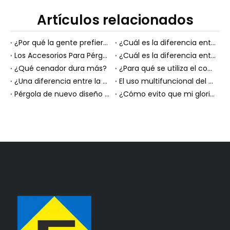
Artículos relacionados
¿Por qué la gente prefiere las pérgolas a los solarios?
¿Cuál es la diferencia entre estos 3 cobertizos para materiales?
Los Accesorios Para Pérgolas Maximizan El Confort Y La Seguridad.
¿Cuál es la diferencia entre una pérgola, un mirador y un pabellón?
¿Qué cenador dura más?
¿Para qué se utiliza el cobertizo de almacenamiento?
¿Una diferencia entre la pérgola de aluminio y la pérgola de metal?
El uso multifuncional del área de entretenimiento cubierta al aire libre
Pérgola de nuevo diseño con cortina y mosquitera.
¿Cómo evito que mi glorieta se salga volando?