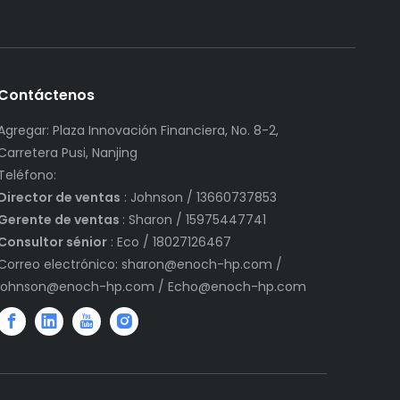
Contáctenos
Agregar: Plaza Innovación Financiera, No. 8-2,
Carretera Pusi, Nanjing
Teléfono:
Director de ventas
: Johnson / 13660737853
Gerente de ventas
: Sharon / 15975447741
Consultor sénior
: Eco / 18027126467
Correo electrónico:
sharon@enoch-hp.com
/
johnson@enoch-hp.com
/
Echo@enoch-hp.com