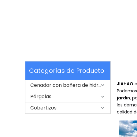
Categorías de Producto
JIAHAO
e
Cenador con bañera de hidromasaje
Podemos p
Pérgolas
jardin
, p
las deman
Cobertizos
calidad d