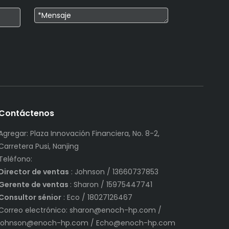
Contáctenos
Agregar: Plaza Innovación Financiera, No. 8-2,
Carretera Pusi, Nanjing
Teléfono:
Director de ventas
: Johnson / 13660737853
Gerente de ventas
: Sharon / 15975447741
Consultor sénior
: Eco / 18027126467
Correo electrónico:
sharon@enoch-hp.com
/
johnson@enoch-hp.com
/
Echo@enoch-hp.com