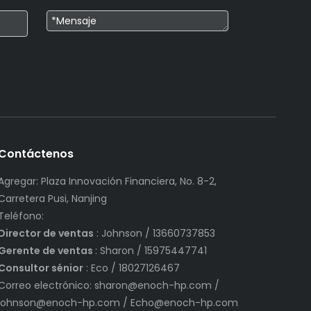
Contáctenos
Agregar: Plaza Innovación Financiera, No. 8-2,
Carretera Pusi, Nanjing
Teléfono:
Director de ventas
: Johnson / 13660737853
Gerente de ventas
: Sharon / 15975447741
Consultor sénior
: Eco / 18027126467
Correo electrónico:
sharon@enoch-hp.com
/
johnson@enoch-hp.com
/
Echo@enoch-hp.com