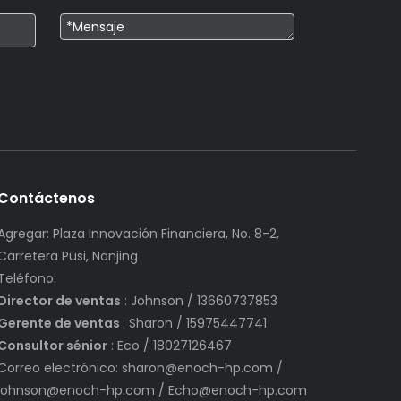
Contáctenos
Agregar: Plaza Innovación Financiera, No. 8-2,
Carretera Pusi, Nanjing
Teléfono:
Director de ventas
: Johnson / 13660737853
Gerente de ventas
: Sharon / 15975447741
Consultor sénior
: Eco / 18027126467
Correo electrónico:
sharon@enoch-hp.com
/
johnson@enoch-hp.com
/
Echo@enoch-hp.com