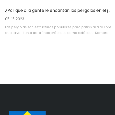
¿Por qué a la gente le encantan las pérgolas en el jardín?
05-15 2023
Las pérgolas son estructuras populares para patios al aire libre
que sirven tanto para fines prácticos como estéticos. Sombra y
protección: Las pérgolas sirven como sombra independiente
del sol para el patio, lo que las hace ideales para actividades al
aire libre durante los calurosos días de verano.Pueden ayudar
a crear un espacio cómodo y fresco donde puedas relajarte.