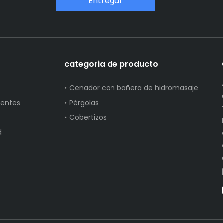
Entregar
categoria de producto
Cenador con bañera de hidromasaje
uentes
Pérgolas
Cobertizos
d