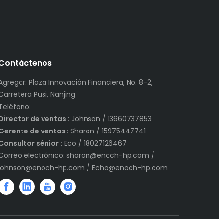
Contáctenos
Agregar: Plaza Innovación Financiera, No. 8-2,
Carretera Pusi, Nanjing
Teléfono:
Director de ventas
: Johnson / 13660737853
Gerente de ventas
: Sharon / 15975447741
Consultor sénior
: Eco / 18027126467
Correo electrónico:
sharon@enoch-hp.com
/
johnson@enoch-hp.com
/
Echo@enoch-hp.com