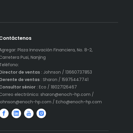
Contáctenos
Agregar: Plaza Innovación Financiera, No. 8-2,
Carretera Pusi, Nanjing
Teléfono:
Director de ventas
: Johnson / 13660737853
Gerente de ventas
: Sharon / 15975447741
Consultor sénior
: Eco / 18027126467
Correo electrónico:
sharon@enoch-hp.com
/
johnson@enoch-hp.com
/
Echo@enoch-hp.com