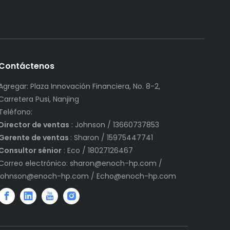
Contáctenos
Agregar: Plaza Innovación Financiera, No. 8-2,
Carretera Pusi, Nanjing
Teléfono:
Director de ventas
: Johnson / 13660737853
Gerente de ventas
: Sharon / 15975447741
Consultor sénior
: Eco / 18027126467
Correo electrónico:
sharon@enoch-hp.com
/
johnson@enoch-hp.com
/
Echo@enoch-hp.com