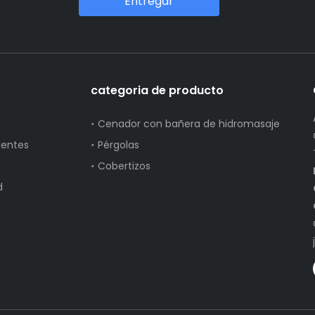
Entregar
categoria de producto
Cenador con bañera de hidromasaje
uentes
Pérgolas
Cobertizos
d