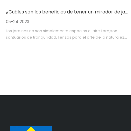
¿Cuáles son los beneficios de tener un mirador de jardín permanente en su jardín?
05-24 2023
Los jardines no son simplemente espacios al aire libre;son
santuarios de tranquilidad, lienzos para el arte de la naturaleza
y paraísos para la contemplación.Introducir un mirador en este
paisaje sereno es como añadir un toque de poesía a una
historia que ya es hermosa.Los beneficios de tener una glorieta
permanente en su jardín son tan diversos y duraderos como
las estructuras mismas, trascendiendo la mera funcionalidad
para convertirse en una parte transformadora e integral de su
experiencia al aire libre.