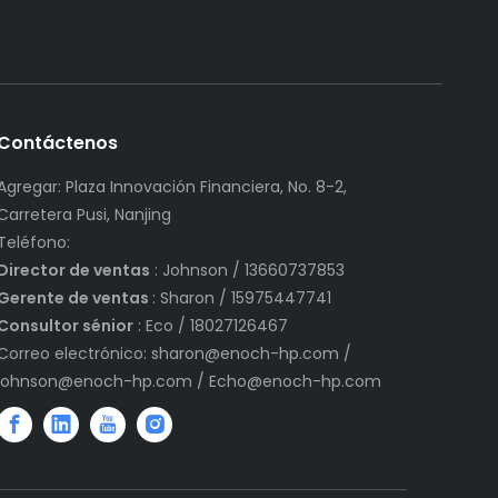
Contáctenos
Agregar: Plaza Innovación Financiera, No. 8-2,
Carretera Pusi, Nanjing
Teléfono:
Director de ventas
: Johnson / 13660737853
Gerente de ventas
: Sharon / 15975447741
Consultor sénior
: Eco / 18027126467
Correo electrónico:
sharon@enoch-hp.com
/
johnson@enoch-hp.com
/
Echo@enoch-hp.com