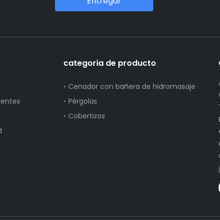
Entregar
categoria de producto
Cenador con bañera de hidromasaje
uentes
Pérgolas
Cobertizos
d