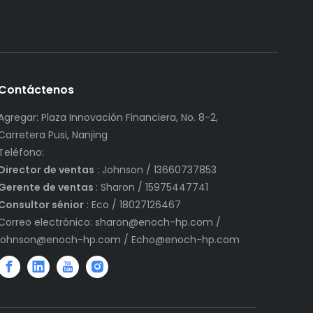
Contáctenos
Agregar: Plaza Innovación Financiera, No. 8-2,
Carretera Pusi, Nanjing
Teléfono:
Director de ventas
: Johnson / 13660737853
Gerente de ventas
: Sharon / 15975447741
Consultor sénior
: Eco / 18027126467
Correo electrónico:
sharon@enoch-hp.com
/
johnson@enoch-hp.com
/
Echo@enoch-hp.com