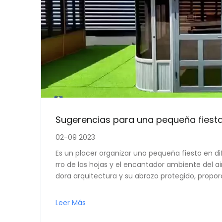
Sugerencias para una pequeña fiesta
02-09 2023
Es un placer organizar una pequeña fiesta en di
rro de las hojas y el encantador ambiente del air
dora arquitectura y su abrazo protegido, prop
te para reuniones de amigos cercanos, familiar
amos una pequeña velada dentro de los confine
Leer Más
ugerencias para hacer de su reunión no solo un