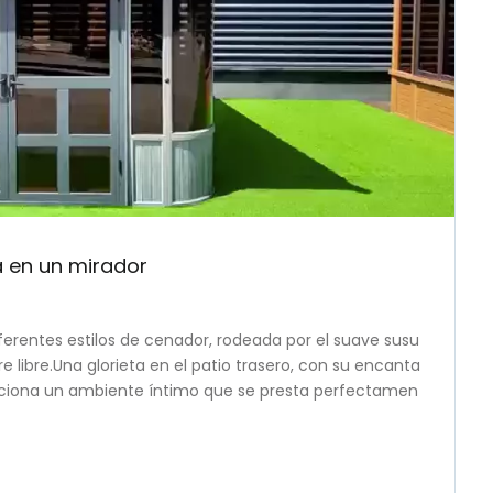
 en un mirador
ferentes estilos de cenador, rodeada por el suave susu
e libre.Una glorieta en el patio trasero, con su encanta
orciona un ambiente íntimo que se presta perfectamen
es o un grupo selecto de seres queridos.Mientras plane
s de una glorieta, exploremos una gran variedad de s
 evento sino un recuerdo preciado.